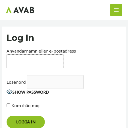
Hoppa
till
MAI
innehåll
MEN
Log In
Användarnamn eller e-postadress
Lösenord
SHOW PASSWORD
Kom ihåg mig