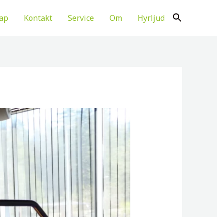
ap
Kontakt
Service
Om
Hyrljud