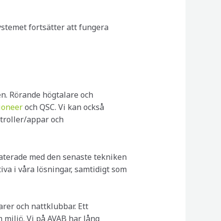
ystemet fortsätter att fungera
en. Rörande högtalare och
ioneer
och QSC. Vi kan också
ntroller/appar och
ppdaterade med den senaste tekniken
tiva i våra lösningar, samtidigt som
arer och nattklubbar. Ett
 miljö. Vi på AVAB har lång