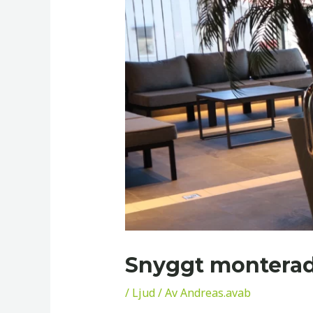
Snyggt monterad 
/
Ljud
/ Av
Andreas.avab