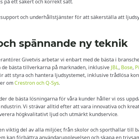
as på ett säkert och korrekt sätt.
support och underhållstjänster för att säkerställa att ljuds
 och spännande ny teknik
rantörer. Givetvis arbetar vi enbart med de bästa i bransch
ån de bästa tillverkarna på marknaden, inklusive
JBL
,
Bose
,
P
r att styra och hantera ljudsystemet, inklusive trådlösa ko
mer om
Crestron och Q-Sys
.
rbjuder de bästa lösningarna för våra kunder håller vi oss u
dustrin. Vi strävar alltid efter att vara innovativa och krea
leverera högkvalitativt ljud och utmärkt kundservice.
viktig del av alla miljöer, från skolor och sporthallar till b
tem kan förbättra användarupplevelsen och skapa en trivsam