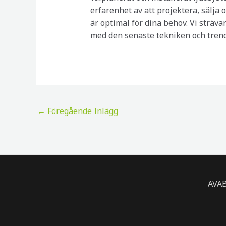
erfarenhet av att projektera, sälja 
är optimal för dina behov. Vi sträva
med den senaste tekniken och trende
Inläggsnavigering
←
Föregående Inlägg
AVAB