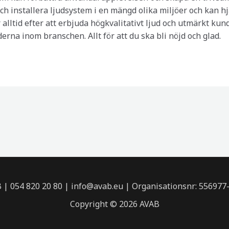
och installera ljudsystem i en mängd olika miljöer och kan h
r alltid efter att erbjuda högkvalitativt ljud och utmärkt ku
rna inom branschen. Allt för att du ska bli nöjd och glad.
 | 054 820 20 80 | info@avab.eu | Organisationsnr: 556977
Copyright © 2026 AVAB