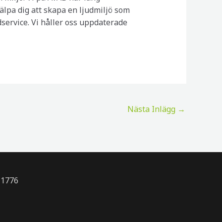
jälpa dig att skapa en ljudmiljö som
ndservice. Vi håller oss uppdaterade
Nästa Inlägg
→
-1776