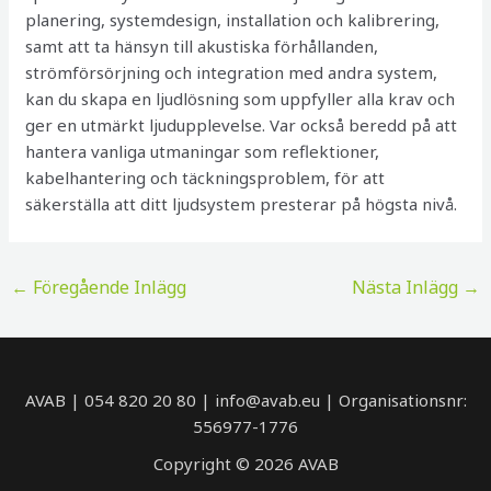
planering, systemdesign, installation och kalibrering,
samt att ta hänsyn till akustiska förhållanden,
strömförsörjning och integration med andra system,
kan du skapa en ljudlösning som uppfyller alla krav och
ger en utmärkt ljudupplevelse. Var också beredd på att
hantera vanliga utmaningar som reflektioner,
kabelhantering och täckningsproblem, för att
säkerställa att ditt ljudsystem presterar på högsta nivå.
Inläggsnavigering
←
Föregående Inlägg
Nästa Inlägg
→
AVAB | 054 820 20 80 | info@avab.eu | Organisationsnr:
556977-1776
Copyright © 2026 AVAB