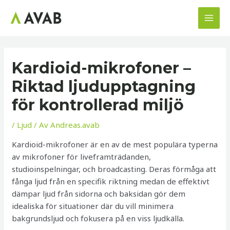
Hoppa
till
MAI
innehåll
MEN
Kardioid-mikrofoner –
Riktad ljudupptagning
för kontrollerad miljö
/
Ljud
/ Av
Andreas.avab
Kardioid-mikrofoner är en av de mest populära typerna
av mikrofoner för liveframträdanden,
studioinspelningar, och broadcasting. Deras förmåga att
fånga ljud från en specifik riktning medan de effektivt
dämpar ljud från sidorna och baksidan gör dem
idealiska för situationer där du vill minimera
bakgrundsljud och fokusera på en viss ljudkälla.