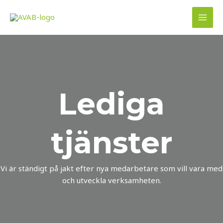
Hoppa
till
MAI
innehåll
MEN
Lediga
tjänster
Vi är ständigt på jakt efter nya medarbetare som vill vara med
och utveckla verksamheten.