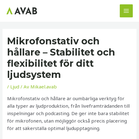
Hoppa
till
MAI
innehåll
MEN
Mikrofonstativ och
hållare – Stabilitet och
flexibilitet för ditt
ljudsystem
/
Ljud
/ Av
Mikael.avab
Mikrofonstativ och hållare är oumbärliga verktyg för
alla typer av ljudproduktion, från liveframträdanden till
inspelningar och podcasting. De ger inte bara stabilitet
för mikrofonen, utan möjliggör också precis placering
för att säkerställa optimal ljudupptagning.