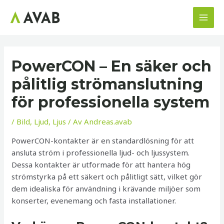
Hoppa
till
MAI
innehåll
MEN
PowerCON – En säker och
pålitlig strömanslutning
för professionella system
/
Bild
,
Ljud
,
Ljus
/ Av
Andreas.avab
PowerCON-kontakter är en standardlösning för att
ansluta ström i professionella ljud- och ljussystem.
Dessa kontakter är utformade för att hantera hög
strömstyrka på ett säkert och pålitligt sätt, vilket gör
dem idealiska för användning i krävande miljöer som
konserter, evenemang och fasta installationer.