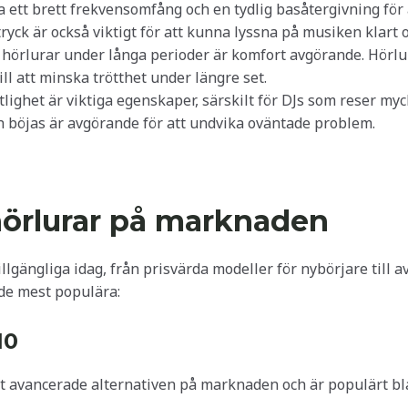
a ett brett frekvensomfång och en tydlig basåtergivning för 
tryck är också viktigt för att kunna lyssna på musiken klart oc
är hörlurar under långa perioder är komfort avgörande. Hör
ll att minska trötthet under längre set.
tlighet är viktiga egenskaper, särskilt för DJs som reser myck
h böjas är avgörande för att undvika oväntade problem.
hörlurar på marknaden
llgängliga idag, från prisvärda modeller för nybörjare till 
 de mest populära:
10
st avancerade alternativen på marknaden och är populärt bl