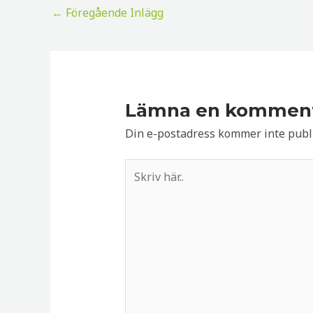
Inläggsnavigering
←
Föregående Inlägg
Lämna en kommen
Din e-postadress kommer inte publi
Skriv
här..