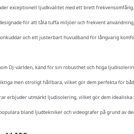
uder exceptionell ljudkvalitet med ett brett frekvensomfång, 
designade för att tåla tuffa miljöer och frekvent användning, v
onkuddar och ett justerbart huvudband för långvarig komfor
om DJ-världen, känd för sin robusthet och höga ljudisolerin
viktiga men otroligt hållbara, vilket gör dem perfekta för bå
rar erbjuder utmärkt ljudisolering, vilket gör dem idealiska
 populära bland ljudtekniker och videografer på grund av der