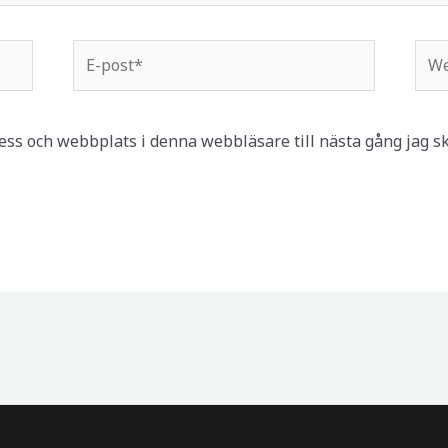
E-
Web
post*
ss och webbplats i denna webbläsare till nästa gång jag s