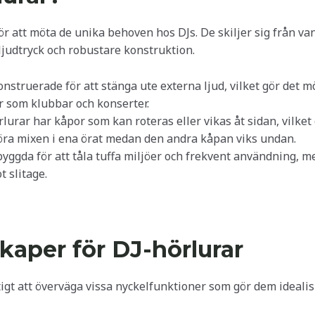
för att möta de unika behoven hos DJs. De skiljer sig från 
ljudtryck och robustare konstruktion.
onstruerade för att stänga ute externa ljud, vilket gör det mö
r som klubbar och konserter.
lurar har kåpor som kan roteras eller vikas åt sidan, vilket
öra mixen i ena örat medan den andra kåpan viks undan.
 byggda för att tåla tuffa miljöer och frekvent användning, m
 slitage.
kaper för DJ-hörlurar
tigt att överväga vissa nyckelfunktioner som gör dem idealis