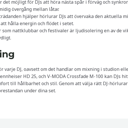
ör det möjligt för DJs att höra nästa spår i förväg och synk
midig övergång mellan låtar.
trädanden hjälper hörlurar DJs att övervaka den aktuella mi
att hålla energin och flödet i setet.
er som nattklubbar och festivaler är ljudisolering en av de v
dligt.
ing
för varje DJ, oavsett om det handlar om mixning i studion el
Sennheiser HD 25, och V-MODA Crossfade M-100 kan DJs hit
ort till hållbarhet och stil. Genom att välja rätt DJ-hörlura
prestandan under dina set.