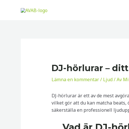
Hoppa
till
innehåll
DJ-hörlurar – dit
Lämna en kommentar
/
Ljud
/ Av
Mi
DJ-hörlurar är ett av de mest avgöra
vilket gör att du kan matcha beats, 
säkerställa en professionell ljudupp
Vad är DJ-hör